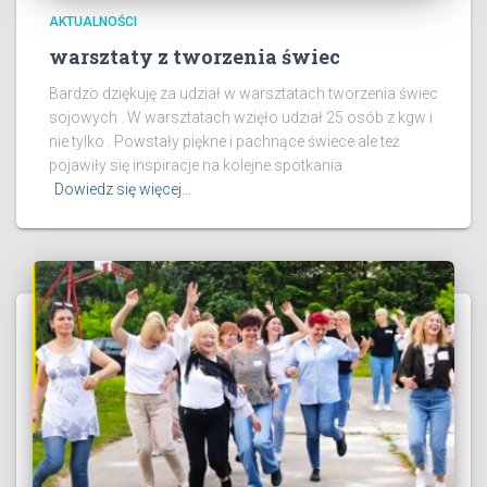
AKTUALNOŚCI
warsztaty z tworzenia świec
Bardzo dziękuję za udział w warsztatach tworzenia świec
sojowych . W warsztatach wzięło udział 25 osób z kgw i
nie tylko . Powstały piękne i pachnące świece ale też
pojawiły się inspiracje na kolejne spotkania
Dowiedz się więcej…