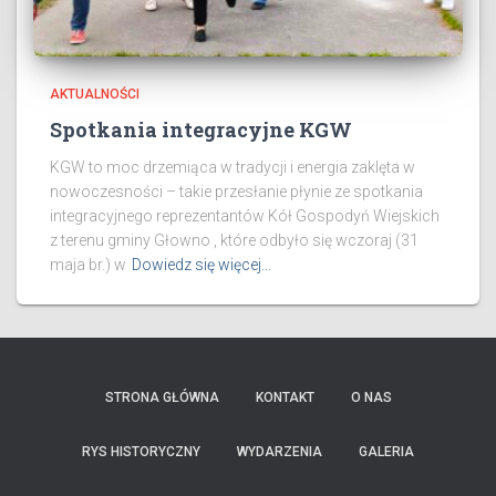
AKTUALNOŚCI
Spotkania integracyjne KGW
KGW to moc drzemiąca w tradycji i energia zaklęta w
nowoczesności – takie przesłanie płynie ze spotkania
integracyjnego reprezentantów Kół Gospodyń Wiejskich
z terenu gminy Głowno , które odbyło się wczoraj (31
maja br.) w
Dowiedz się więcej…
STRONA GŁÓWNA
KONTAKT
O NAS
RYS HISTORYCZNY
WYDARZENIA
GALERIA