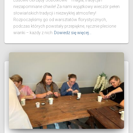
niezapomniane chwile! Za nami wyjątkowy wieczór pełen
słowiańskich tradycji i niezwykłej atmosfery!
Rozpoczęliśmy go od warsztatów florystycznych,
podczas których powstały przepiękne, ręcznie plecione
wianki – każdy z nich
Dowiedz się więcej…