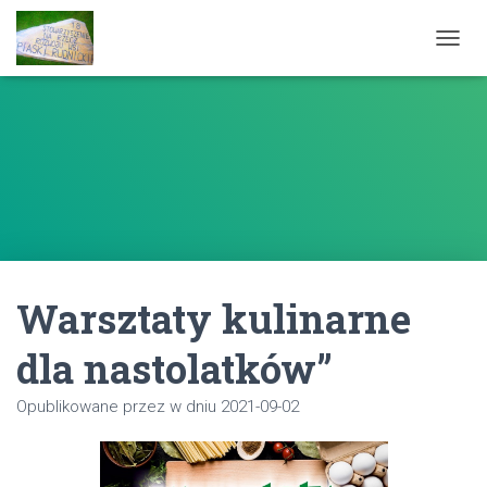
P
R
Z
E
Ł
Ą
C
Z
N
A
W
I
Warsztaty kulinarne
G
A
C
dla nastolatków”
J
Ę
Opublikowane przez
w dniu
2021-09-02