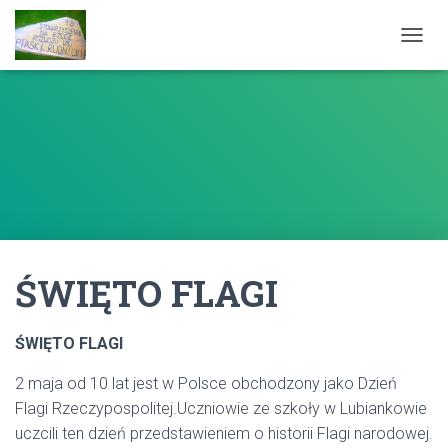
P
R
Z
E
Ł
Ą
C
Z
N
A
W
I
ŚWIĘTO FLAGI
G
A
C
J
ŚWIĘTO FLAGI
Ę
2 maja od 10 lat jest w Polsce obchodzony jako Dzień
Flagi Rzeczypospolitej.Uczniowie ze szkoły w Lubiankowie
uczcili ten dzień przedstawieniem o historii Flagi narodowej.