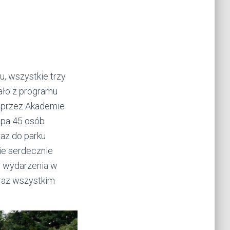
u, wszystkie trzy
kało z programu
 przez Akademie
upa 45 osób
az do parku
nie serdecznie
o wydarzenia w
oraz wszystkim