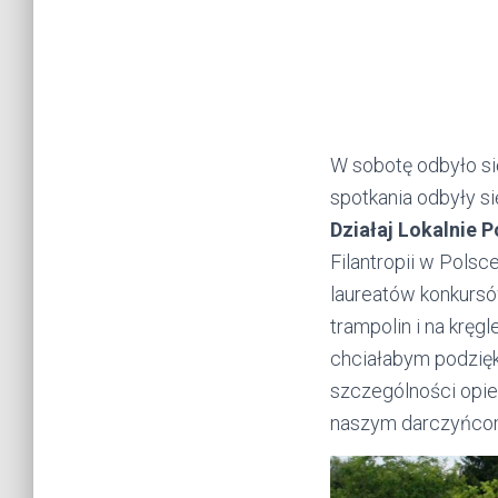
W sobotę odbyło się
spotkania odbyły s
Działaj Lokalnie 
Filantropii w Pols
laureatów konkurs
trampolin i na kręg
chciałabym podzięk
szczególności opie
naszym darczyńco