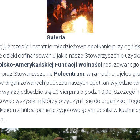
Galeria
 już trzecie i ostatnie młodzieżowe spotkanie przy ognisk
ię dzięki dofinansowaniu jakie nasze Stowarzyszenie uzys
Polsko-Amerykańskiej Fundacji Wolności
realizowanego
ce oraz Stowarzyszenie
Polcentrum
, w ramach projektu gr
ów organizowanych podczas naszych spotkań wyjedzie ter
le wyjazd odbędzie się 20 sierpnia o godz 10.00 .Szczegól
ować wszystkim którzy przyczynili się do organizacji teg
kunom z hufca, panią przygotowującym posiłki w kuchni 
m .