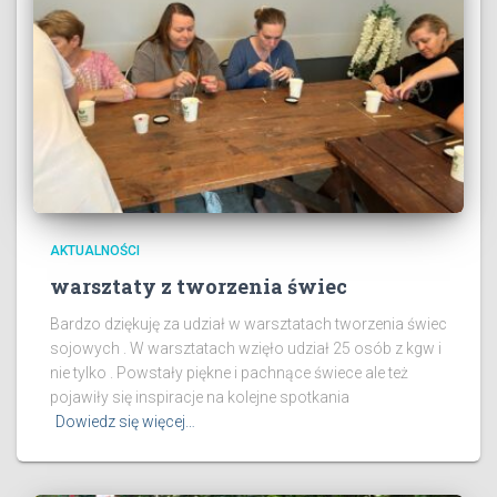
AKTUALNOŚCI
warsztaty z tworzenia świec
Bardzo dziękuję za udział w warsztatach tworzenia świec
sojowych . W warsztatach wzięło udział 25 osób z kgw i
nie tylko . Powstały piękne i pachnące świece ale też
pojawiły się inspiracje na kolejne spotkania
Dowiedz się więcej…