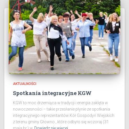
AKTUALNOŚCI
Spotkania integracyjne KGW
KGW to moc drzemiąca w tradycji i energia zaklęta w
nowoczesności – takie przesłanie płynie ze spotkania
integracyjnego reprezentantów Kół Gospodyń Wiejskich
z terenu gminy Głowno , które odbyło się wczoraj (31
maja br.) w
Dowiedz się więcej…