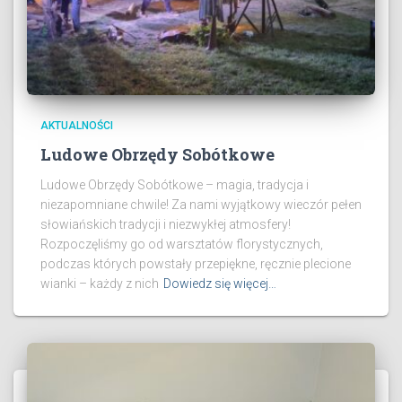
AKTUALNOŚCI
Ludowe Obrzędy Sobótkowe
Ludowe Obrzędy Sobótkowe – magia, tradycja i
niezapomniane chwile! Za nami wyjątkowy wieczór pełen
słowiańskich tradycji i niezwykłej atmosfery!
Rozpoczęliśmy go od warsztatów florystycznych,
podczas których powstały przepiękne, ręcznie plecione
wianki – każdy z nich
Dowiedz się więcej…