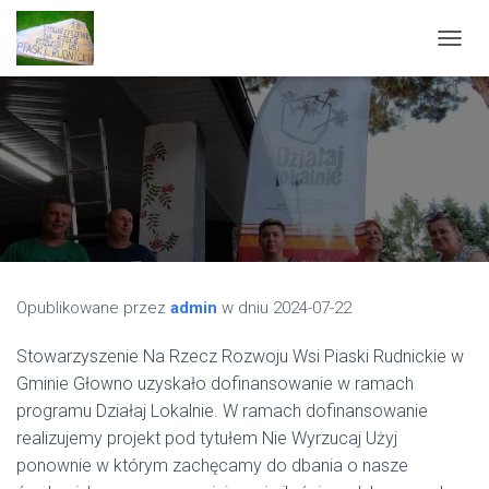
P
R
Z
E
Ł
Ą
C
Z
N
A
W
I
G
Opublikowane przez
admin
w dniu
2024-07-22
A
C
Stowarzyszenie Na Rzecz Rozwoju Wsi Piaski Rudnickie w
J
Gminie Głowno ­uzyskało dofinansowanie w ramach
Ę
programu Działaj Lokalnie. W ramach dofinansowanie
realizujemy projekt pod tytułem Nie Wyrzucaj Użyj
ponownie w którym zachęcamy do dbania o nasze