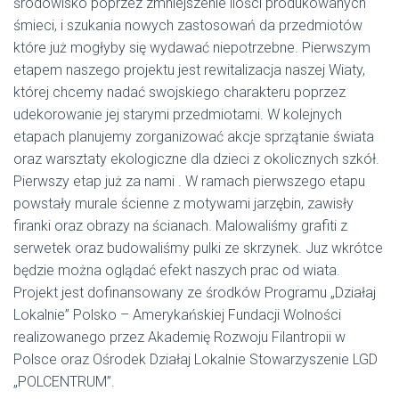
środowisko poprzez zmniejszenie ilości produkowanych
śmieci, i szukania nowych zastosowań da przedmiotów
które już mogłyby się wydawać niepotrzebne. Pierwszym
etapem naszego projektu jest rewitalizacja naszej Wiaty,
której chcemy nadać swojskiego charakteru poprzez
udekorowanie jej starymi przedmiotami. W kolejnych
etapach planujemy zorganizować akcje sprzątanie świata
oraz warsztaty ekologiczne dla dzieci z okolicznych szkół.
Pierwszy etap już za nami . W ramach pierwszego etapu
powstały murale ścienne z motywami jarzębin, zawisły
firanki oraz obrazy na ścianach. Malowaliśmy grafiti z
serwetek oraz budowaliśmy pulki ze skrzynek. Juz wkrótce
będzie można oglądać efekt naszych prac od wiata.
Projekt jest dofinansowany ze środków Programu „Działaj
Lokalnie” Polsko – Amerykańskiej Fundacji Wolności
realizowanego przez Akademię Rozwoju Filantropii w
Polsce oraz Ośrodek Działaj Lokalnie Stowarzyszenie LGD
„POLCENTRUM”.