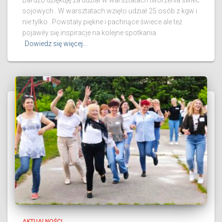
Bardzo dziękuję za udział w warsztatach tworzenia świec
sojowych . W warsztatach wzięło udział 25 osób z kgw i
nie tylko . Powstały piękne i pachnące świece ale też
pojawiły się inspiracje na kolejne spotkania
Dowiedz się więcej…
AKTUALNOŚCI