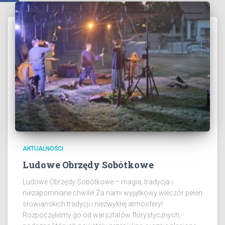
AKTUALNOŚCI
Ludowe Obrzędy Sobótkowe
Ludowe Obrzędy Sobótkowe – magia, tradycja i
niezapomniane chwile! Za nami wyjątkowy wieczór pełen
słowiańskich tradycji i niezwykłej atmosfery!
Rozpoczęliśmy go od warsztatów florystycznych,