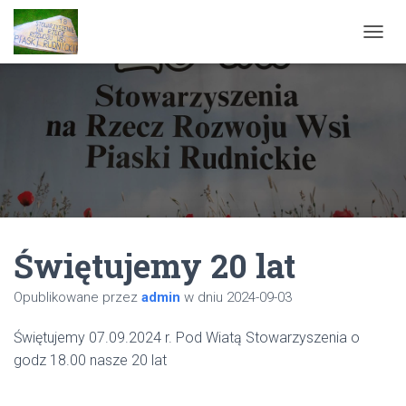
P
R
Z
E
Ł
Ą
C
Z
N
A
W
I
Świętujemy 20 lat
G
A
C
Opublikowane przez
admin
w dniu
2024-09-03
J
Ę
Świętujemy 07.09.2024 r. Pod Wiatą Stowarzyszenia o
godz 18.00 nasze 20 lat