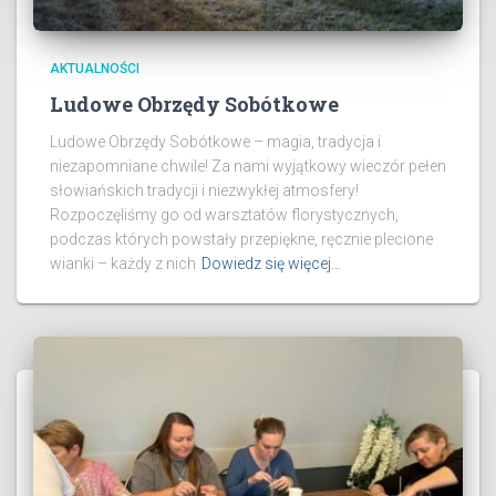
AKTUALNOŚCI
Ludowe Obrzędy Sobótkowe
Ludowe Obrzędy Sobótkowe – magia, tradycja i
niezapomniane chwile! Za nami wyjątkowy wieczór pełen
słowiańskich tradycji i niezwykłej atmosfery!
Rozpoczęliśmy go od warsztatów florystycznych,
podczas których powstały przepiękne, ręcznie plecione
wianki – każdy z nich
Dowiedz się więcej…