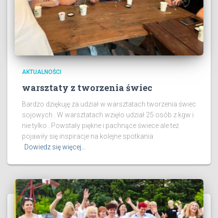
AKTUALNOŚCI
warsztaty z tworzenia świec
Bardzo dziękuję za udział w warsztatach tworzenia świec
sojowych . W warsztatach wzięło udział 25 osób z kgw i
nie tylko . Powstały piękne i pachnące świece ale też
pojawiły się inspiracje na kolejne spotkania
Dowiedz się więcej…