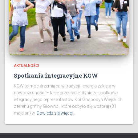
AKTUALNOŚCI
Spotkania integracyjne KGW
KGW to moc drzemiąca w tradycji i energia zaklęta w
nowoczesności – takie przesłanie płynie ze spotkania
integracyjnego reprezentantów Kół Gospodyń Wiejskich
z terenu gminy Głowno , które odbyło się wczoraj (31
maja br.) w
Dowiedz się więcej…